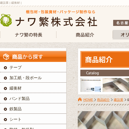
建設業 | 緩衝材 |
テープ
加工紙・段ボール
緩衝材
バンド製品
HOME
商品紹介
建設業
鉄製品
シート