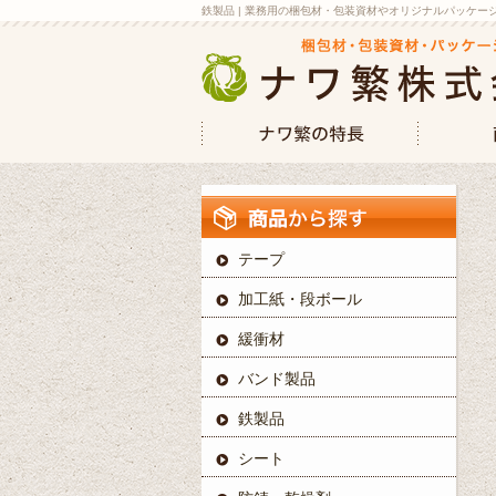
鉄製品 | 業務用の梱包材・包装資材やオリジナルパッケ
テープ
加工紙・段ボール
緩衝材
バンド製品
鉄製品
シート