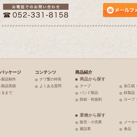
パッケージ
コンテンツ
商品紹介
商品から探す
ル製品制作
ナワ繋の特長
ル製品実績
よくある質問
テープ
加工紙
きるまで
バンド製品
鉄製品
防錆・乾燥剤
ロープ
業種から探す
販売・小売業
メーカ
建設業
食品