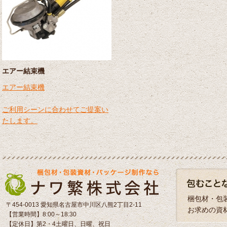
エアー結束機
エアー結束機
ご利用シーンに合わせてご提案い
たします。
梱包材・包
〒454-0013 愛知県名古屋市中川区八熊2丁目2-11
お求めの資
【営業時間】8:00～18:30
【定休日】第2・4土曜日、日曜、祝日