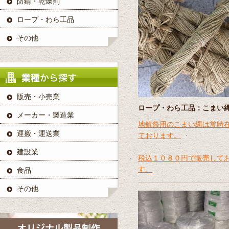
防錆・乾燥剤
ロープ・わら工品
その他
販売・小売業
ロープ・わら工品：こまい
メーカー・製造業
地鎮祭用のこまい縄は常時
運搬・運送業
ております。
建設業
税込１０８０円で販売して
す。
食品
その他