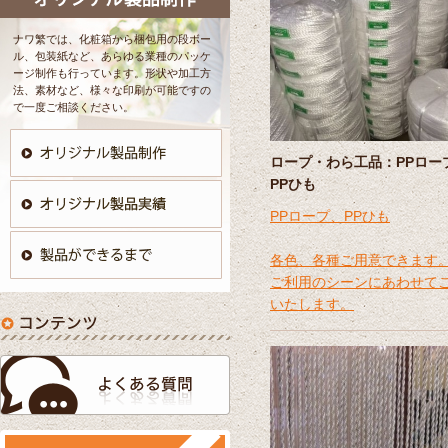
ナワ繁では、化粧箱から梱包用の段ボー
ル、包装紙など、あらゆる業種のパッケ
ージ制作も行っています。形状や加工方
法、素材など、様々な印刷が可能ですの
で一度ご相談ください。
ロープ・わら工品：PPロー
PPひも
PPロープ、PPひも
各色、各種ご用意できます
ご利用のシーンにあわせて
いたします。