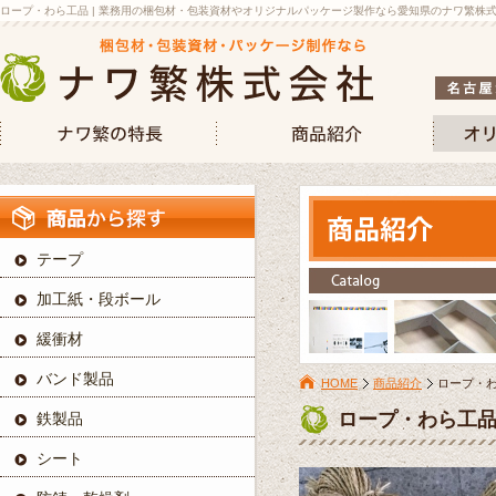
ロープ・わら工品 | 業務用の梱包材・包装資材やオリジナルパッケージ製作なら愛知県のナワ繁株
テープ
加工紙・段ボール
緩衝材
バンド製品
HOME
商品紹介
ロープ・
ロープ・わら工
鉄製品
シート