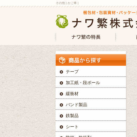
その他 | かご車 |
テープ
加工紙・段ボール
緩衝材
バンド製品
鉄製品
シート