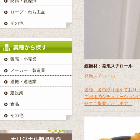
防錆・乾燥剤
ロープ・わら工品
その他
販売・小売業
緩衝材：発泡スチロール
メーカー・製造業
発泡スチロール
運搬・運送業
各種、各色取り揃えており
建設業
ご利用のシチュエーション
せてご提案いたします。
食品
その他