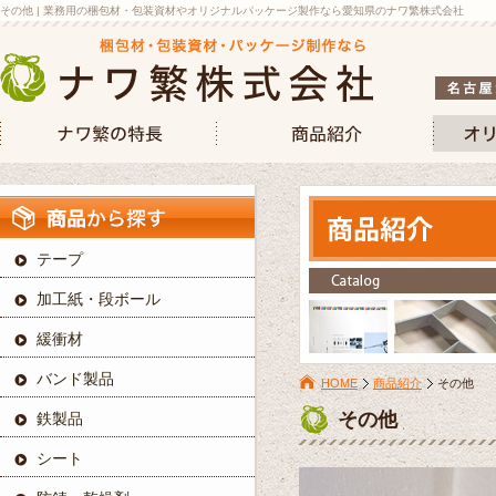
その他 | 業務用の梱包材・包装資材やオリジナルパッケージ製作なら愛知県のナワ繁株式会社
テープ
加工紙・段ボール
緩衝材
バンド製品
HOME
商品紹介
その他
その他
鉄製品
シート